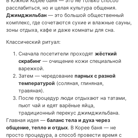
В Южной Корее баня — это не только способ
расслабиться, но и целая культура общения.
Джимджильбан
— это большой общественный
комплекс, где сочетаются сухие и влажные сауны,
зоны отдыха, кафе и даже комнаты для сна.
Классический ритуал:
Сначала посетители проходят
жёсткий
скрабинг
— очищение кожи специальной
варежкой.
Затем — чередование
парных с разной
температурой
(соляная, глиняная,
травяная).
После процедур люди отдыхают на татами,
пьют чай и едят варёные яйца,
традиционный перекус джимджильбана.
Главная идея —
баланс тела и духа через
общение, тепло и отдых
. В Корее баня — не
просто процедура, а способ провести время с